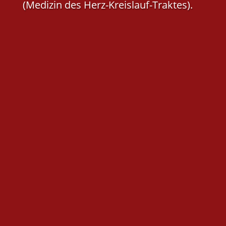
(Medizin des Herz-Kreislauf-Traktes).
Sollten Sie aus gesundheitlichen
Gründen nicht in der Lage sein, die
Praxis aufzusuchen, führen wir
selbstverständlich auch
Hausbesuche durch, die Sie nach
Möglichkeit bitte vormittags
anmelden.