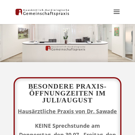
BESONDERE PRAXIS-
ÖFFNUNGZEITEN IM
JULI/AUGUST
Hausärztliche Praxis von Dr. Sawade
us
KEINE Sprechstunde am
Donnerstag, den 30.07., Freitag, den