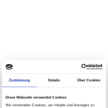
Promotion Juni 1995
Approbation März 1997
Facharzt für Innere Medizin seit
Oktober 2004
Schwerpunkt Kardiologie seit April
2017
Fachkunde Rettungsdienst März
1997
Zusatzbezeichnung Notfallmedizin
seit Mai 2009
Niedergelassen als Fachärztin für
Innere Medizin mit Schwerpunkt
Zustimmung
Details
Über Cookies
Kardiologie im Jobsharing mit Dr.
Jacobsen seit 2019
Diese Webseite verwendet Cookies
Wir verwenden Cookies, um Inhalte und Anzeigen zu