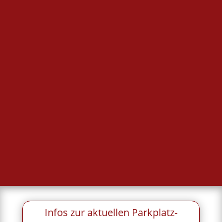

Bereitschaftsdienst
Ärztlicher Bereitschaftsdienst
außerhalb der Praxis-Öffnungszeiten
116 117
Dieser Dienst wird bereitgestellt von der
Kassenärztlichen Vereinigung.
Infos zur aktuellen Parkplatz-