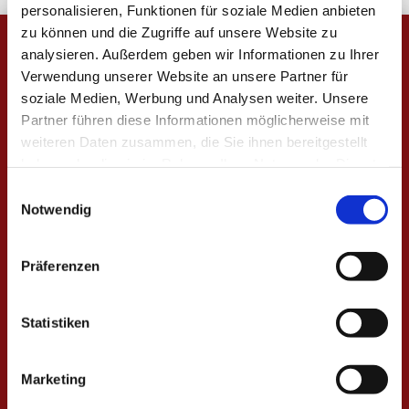
personalisieren, Funktionen für soziale Medien anbieten
zu können und die Zugriffe auf unsere Website zu
analysieren. Außerdem geben wir Informationen zu Ihrer
Verwendung unserer Website an unsere Partner für
soziale Medien, Werbung und Analysen weiter. Unsere
Partner führen diese Informationen möglicherweise mit
weiteren Daten zusammen, die Sie ihnen bereitgestellt
haben oder die sie im Rahmen Ihrer Nutzung der Dienste
Wir bieten Ihnen eine umfassende
gesammelt haben.
Einwilligungsauswahl
Notwendig
und leitliniengerechte Betreuung auf
den Gebieten der Allgemeinmedizin
und der Kardiologie an. Dabei ist es
Präferenzen
unser Anliegen, Sie auf dem Weg der
Krankheitsbewältigung oder
Statistiken
Gesunderhaltung mit unserer
Erfahrung, unserem Wissen und
Marketing
unserem Netzwerk bestmöglich und